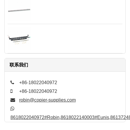
联系我们
+86-18022040972
+86-18022040972
robin@copier-supplies.com
8618022040972#Robin,8618022140003#Eunis,86137248