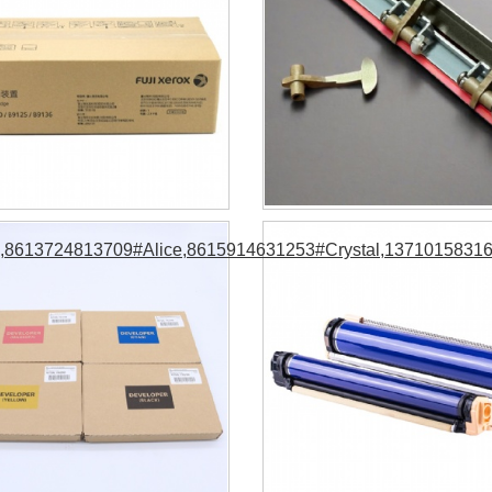
8613724813709#Alice,8615914631253#Crystal,13710158316