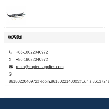
联系我们
+86-18022040972
+86-18022040972
robin@copier-supplies.com
8618022040972#Robin,8618022140003#Eunis,86137248